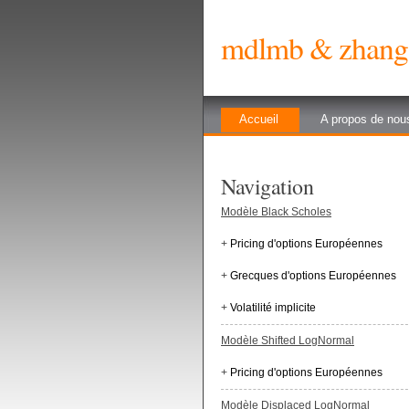
mdlmb & zhang 
Accueil
A propos de nou
Navigation
Modèle Black Scholes
+
Pricing d'options Européennes
+
Grecques d'options Européennes
+
Volatilité implicite
Modèle Shifted LogNormal
+
Pricing d'options Européennes
Modèle Displaced LogNormal